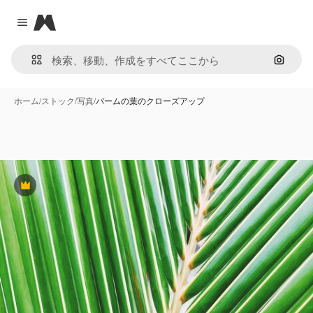
Magnific
Close menu
画像で
ホーム
/
ストック
/
写真
/
パームの葉のクローズアップ
Premium