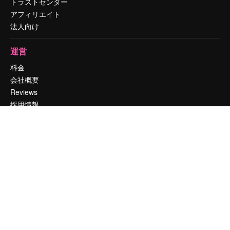
トラストセンター
アフィリエイト
法人向け
運営
料金
会社概要
Reviews
採用情報
検索トレンド
ブログ
イベント
Slidesgo
コンテンツを販売する
プレスルーム
magnific.aiをお探しですか？
お問い合わせ