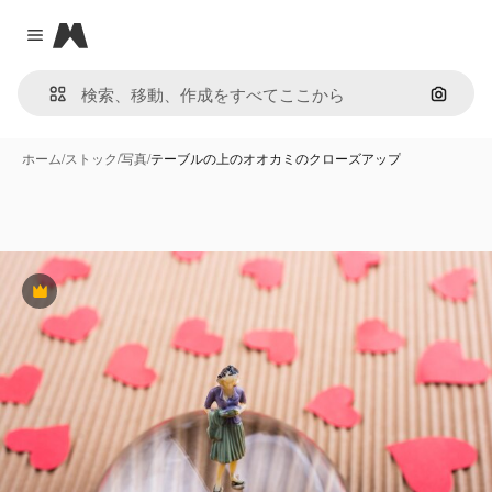
Magnific
Close menu
画像で
ホーム
/
ストック
/
写真
/
テーブルの上のオオカミのクローズアップ
Premium