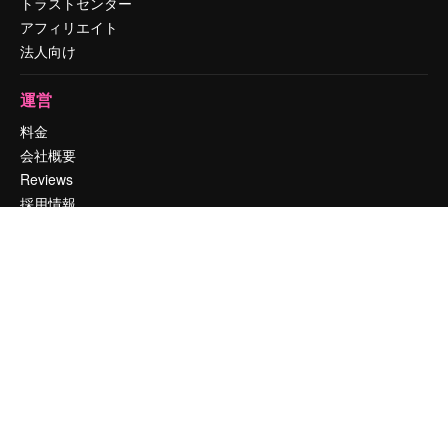
トラストセンター
アフィリエイト
法人向け
運営
料金
会社概要
Reviews
採用情報
検索トレンド
ブログ
イベント
Slidesgo
コンテンツを販売する
プレスルーム
magnific.aiをお探しですか？
お問い合わせ