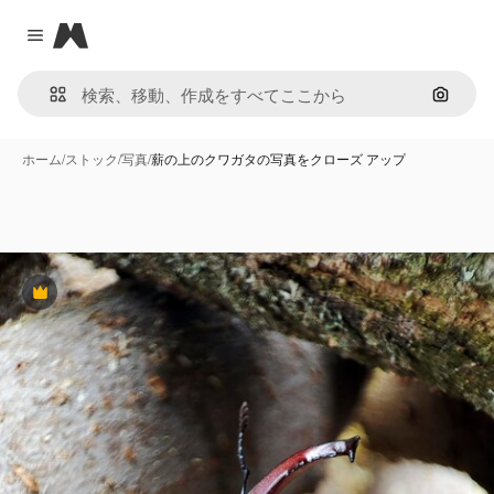
Magnific
Close menu
画像で
ホーム
/
ストック
/
写真
/
薪の上のクワガタの写真をクローズ アップ
Premium