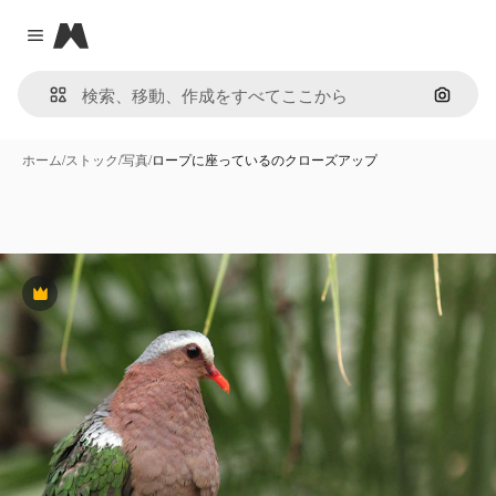
Magnific
Close menu
画像で
ホーム
/
ストック
/
写真
/
ロープに座っているのクローズアップ
Premium