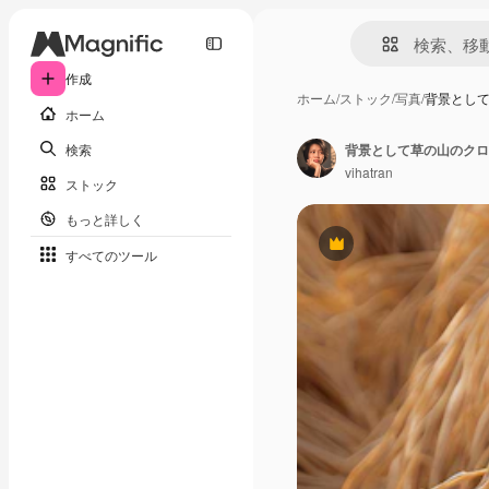
作成
ホーム
/
ストック
/
写真
/
背景として
ホーム
検索
背景として草の山のクロ
vihatran
ストック
もっと詳しく
Premium
すべてのツール