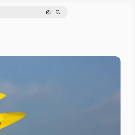
画像で検索
検索