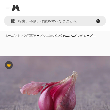
Magnific
Close menu
画像で
ホーム
/
ストック
/
写真
/
テーブルの上のピンクのニンニクのクローズ…
Premium