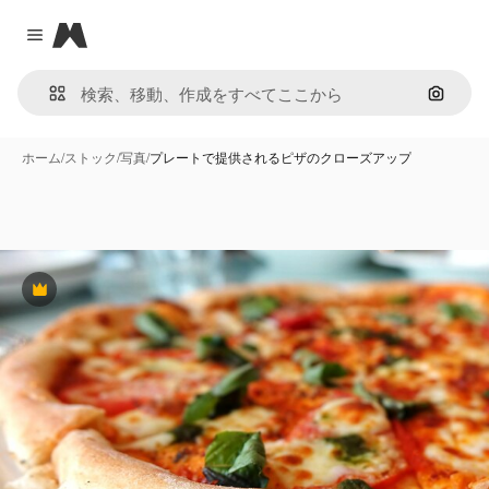
Magnific
Close menu
画像で
ホーム
/
ストック
/
写真
/
プレートで提供されるピザのクローズアップ
Premium