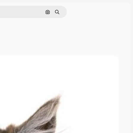
画像で検索
検索