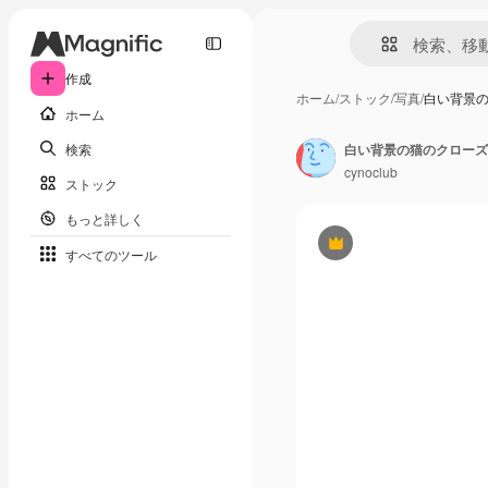
作成
ホーム
/
ストック
/
写真
/
白い背景
ホーム
検索
白い背景の猫のクローズ
cynoclub
ストック
もっと詳しく
Premium
すべてのツール