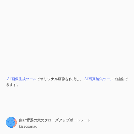
AI 画像生成ツール
でオリジナル画像を作成し、
AI 写真編集ツール
で編集で
きます。
白い背景の犬のクローズアップポートレート
kisscsanad