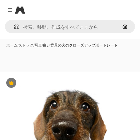
Magnific
Close menu
画像で
ホーム
/
ストック
/
写真
/
白い背景の犬のクローズアップポートレート
Premium