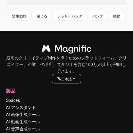
野生動物
閉じる
レッサーパンダ
パンダ
動物
n
最高のクリエイティブ制作を導くためのプラットフォーム。クリ
エイター、企業、代理店、スタジオを含む100万人以上が利用し
ています。
日本語
製品
Spaces
AI アシスタント
AI 画像生成ツール
AI 動画生成ツール
AI 音声合成ツール