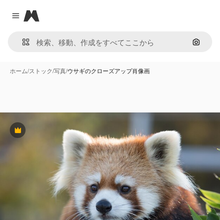
Magnific
Close menu
画像で
ホーム
/
ストック
/
写真
/
ウサギのクローズアップ肖像画
Premium