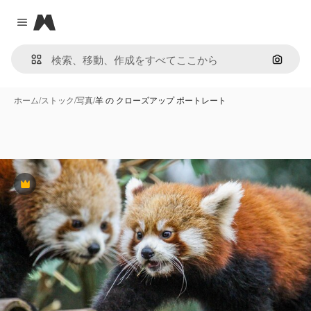
Magnific
Close menu
画像で
ホーム
/
ストック
/
写真
/
羊 の クローズアップ ポートレート
Premium