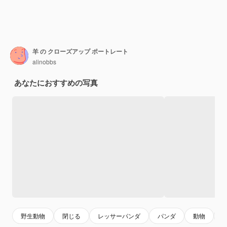
羊 の クローズアップ ポートレート
alinobbs
あなたにおすすめの写真
野生動物
閉じる
レッサーパンダ
パンダ
動物
n