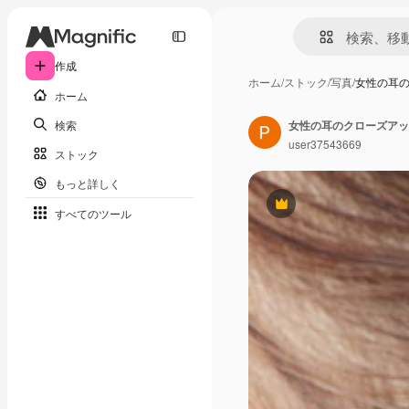
作成
ホーム
/
ストック
/
写真
/
女性の耳
ホーム
検索
女性の耳のクローズアッ
user37543669
ストック
もっと詳しく
Premium
すべてのツール