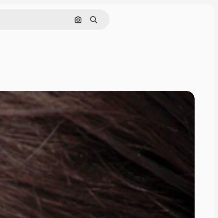
画像で検索
検索