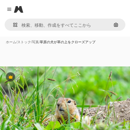
Magnific
Close menu
画像で
ホーム
/
ストック
/
写真
/
草原の犬が草の上をクローズアップ
Premium