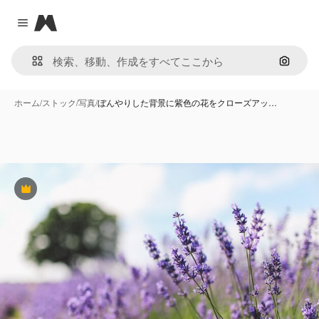
Magnific
Close menu
画像で
ホーム
/
ストック
/
写真
/
ぼんやりした背景に紫色の花をクローズアッ…
Premium