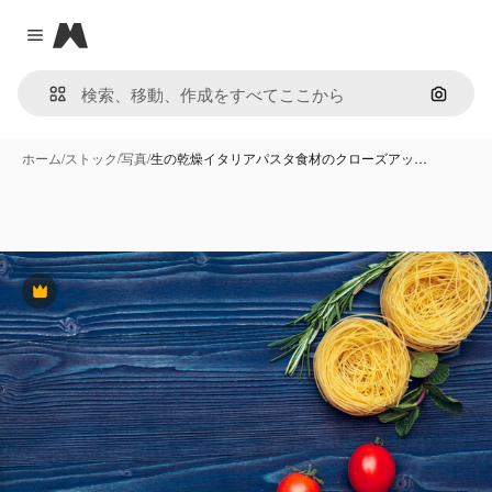
Magnific
Close menu
画像で
ホーム
/
ストック
/
写真
/
生の乾燥イタリアパスタ食材のクローズアッ…
Premium