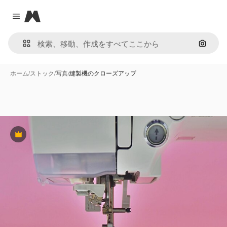
Magnific
Close menu
画像で
ホーム
/
ストック
/
写真
/
縫製機のクローズアップ
Premium