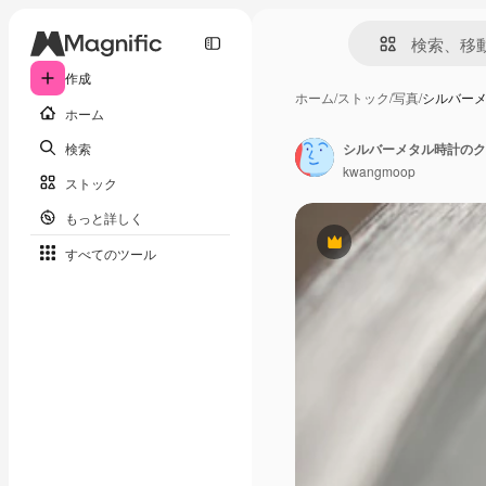
作成
ホーム
/
ストック
/
写真
/
シルバー
ホーム
検索
シルバーメタル時計のク
kwangmoop
ストック
もっと詳しく
Premium
すべてのツール