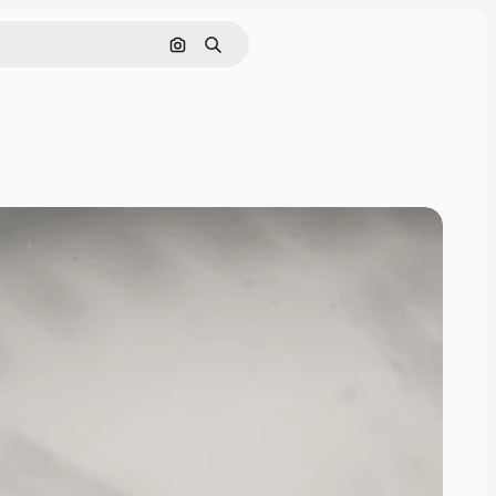
画像で検索
検索