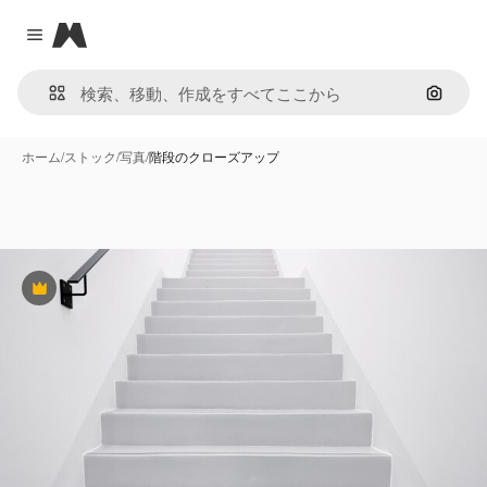
Magnific
Close menu
画像で
ホーム
/
ストック
/
写真
/
階段のクローズアップ
Premium