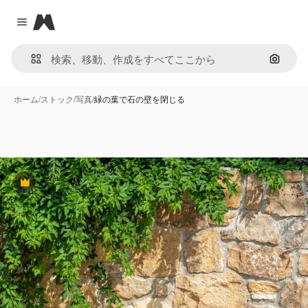
Magnific
Close menu
画像で
ホーム
/
ストック
/
写真
/
緑の葉で石の壁を閉じる
Premium