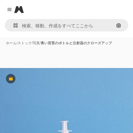
Magnific
Close menu
画像で
ホーム
/
ストック
/
写真
/
青い背景のボトルと注射器のクローズアップ
Premium