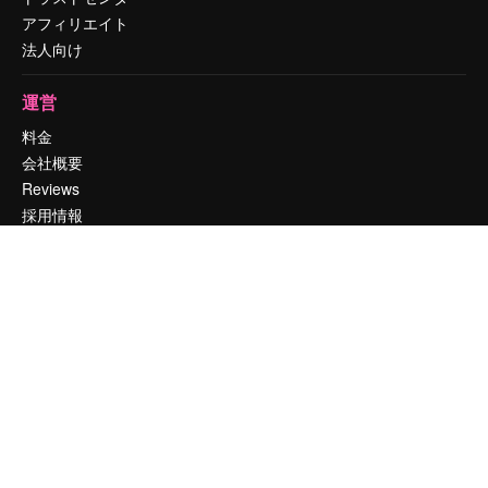
アフィリエイト
法人向け
運営
料金
会社概要
Reviews
採用情報
検索トレンド
ブログ
イベント
Slidesgo
コンテンツを販売する
プレスルーム
magnific.aiをお探しですか？
お問い合わせ
顧客サポート