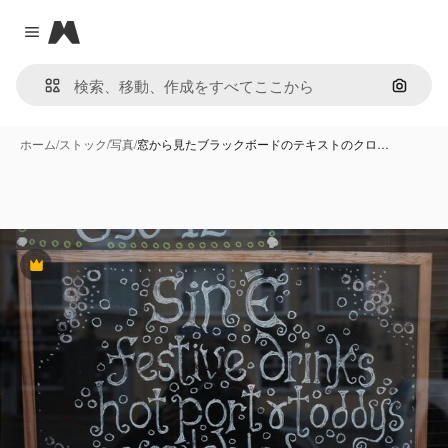
Magnific
Close menu
画像で
ホーム
/
ストック
/
写真
/
窓から見たブラックボードのテキストのクロ…
Premium