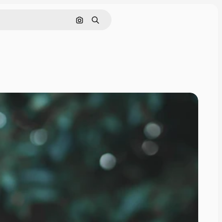
画像で検索
検索