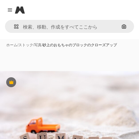
Magnific
Close menu
画像で
ホーム
/
ストック
/
写真
/
砂上のおもちゃのブロックのクローズアップ
Premium