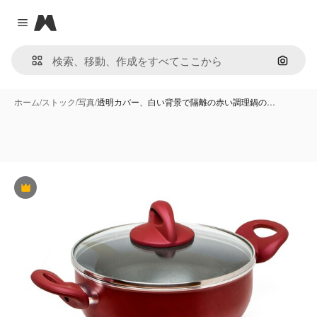
Magnific
Close menu
画像で
ホーム
/
ストック
/
写真
/
透明カバー、白い背景で隔離の赤い調理鍋の…
Premium