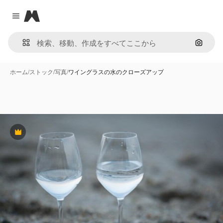
Magnific
Close menu
画像で
ホーム
/
ストック
/
写真
/
ワイングラスの水のクローズアップ
Premium