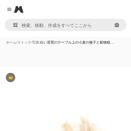
Magnific
Close menu
画像で
ホーム
/
ストック
/
写真
/
白い背景のテーブル上の小麦の種子と穀物植…
Premium