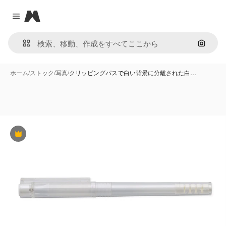
Magnific
Close menu
画像で
ホーム
/
ストック
/
写真
/
クリッピングパスで白い背景に分離された白…
Premium