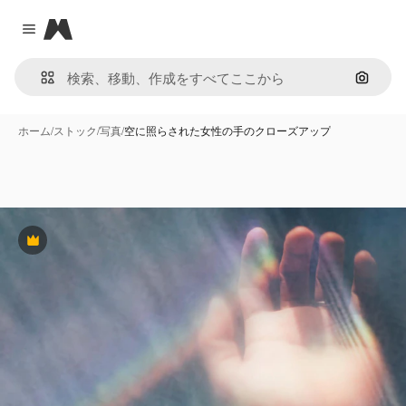
Magnific
Close menu
画像で
ホーム
/
ストック
/
写真
/
空に照らされた女性の手のクローズアップ
Premium