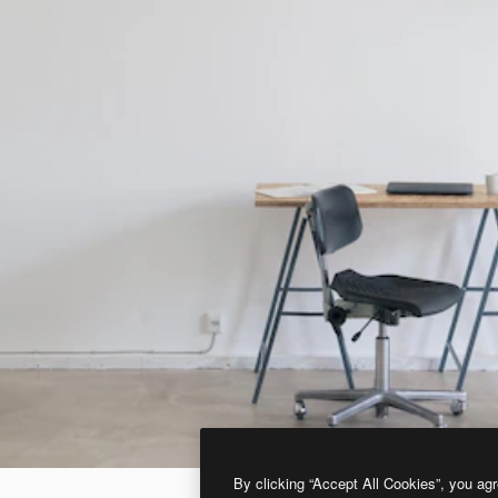
By clicking “Accept All Cookies”, you agr