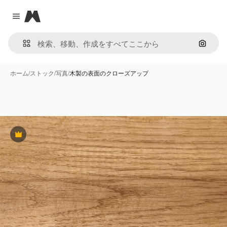
Magnific
Close menu
画像で
ホーム
/
ストック
/
写真
/
木製の表面のクローズアップ
Premium