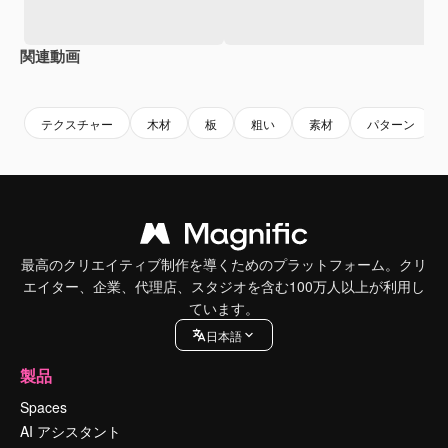
関連動画
Premium
Premium
Premium
Premium
テクスチャー
木材
板
粗い
素材
パターン
最高のクリエイティブ制作を導くためのプラットフォーム。クリ
エイター、企業、代理店、スタジオを含む100万人以上が利用し
ています。
日本語
製品
Spaces
AI アシスタント