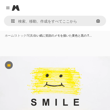
Magnific
Close menu
画像で
ホーム
/
ストック
/
写真
/
白い紙に笑顔のメモを描いた黄色と黒の ⁇…
Premium