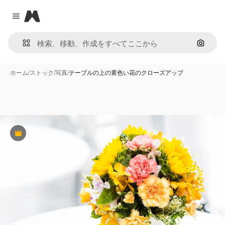
Magnific
Close menu
画像で
ホーム
/
ストック
/
写真
/
テーブルの上の黄色い花のクローズアップ
Premium