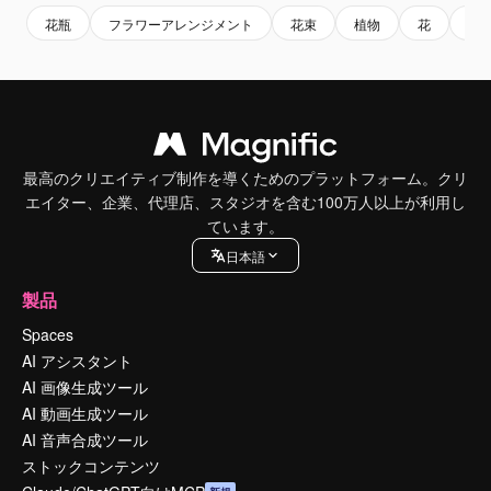
花瓶
フラワーアレンジメント
花束
植物
花
フ
最高のクリエイティブ制作を導くためのプラットフォーム。クリ
エイター、企業、代理店、スタジオを含む100万人以上が利用し
ています。
日本語
製品
Spaces
AI アシスタント
AI 画像生成ツール
AI 動画生成ツール
AI 音声合成ツール
ストックコンテンツ