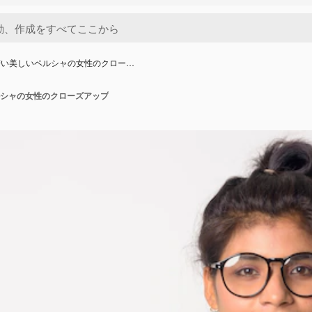
若い美しいペルシャの女性のクロー…
シャの女性のクローズアップ