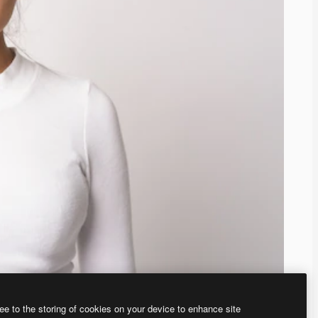
ee to the storing of cookies on your device to enhance site