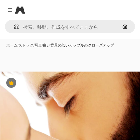
Magnific
Close menu
画像で
ホーム
/
ストック
/
写真
/
白い背景の若いカップルのクローズアップ
Premium