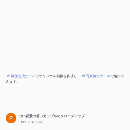
AI 画像生成ツール
でオリジナル画像を作成し、
AI 写真編集ツール
で編集で
きます。
白い背景の若いカップルのクローズアップ
user37543669