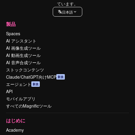
ています。
日本語
製品
Spaces
AI アシスタント
AI 画像生成ツール
AI 動画生成ツール
AI 音声合成ツール
ストックコンテンツ
Claude/ChatGPT向けMCP
新規
エージェント
新規
API
モバイルアプリ
すべてのMagnificツール
はじめに
Academy