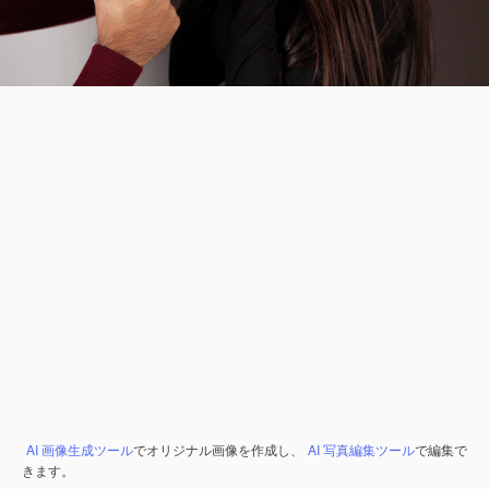
AI 画像生成ツール
でオリジナル画像を作成し、
AI 写真編集ツール
で編集で
きます。