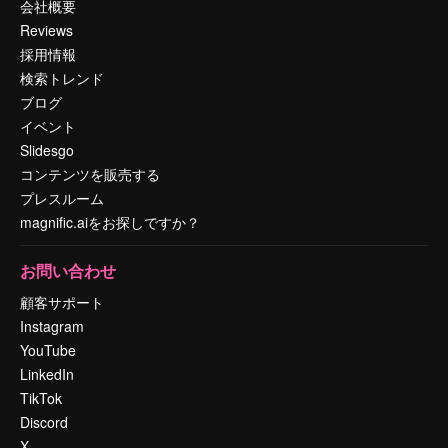
会社概要
Reviews
採用情報
検索トレンド
ブログ
イベント
Slidesgo
コンテンツを販売する
プレスルーム
magnific.aiをお探しですか？
お問い合わせ
顧客サポート
Instagram
YouTube
LinkedIn
TikTok
Discord
X