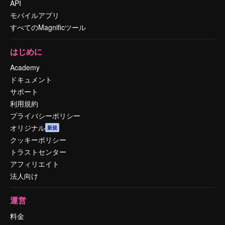
API
モバイルアプリ
すべてのMagnificツール
はじめに
Academy
ドキュメント
サポート
利用規約
プライバシーポリシー
オリジナル
新規
クッキーポリシー
トラストセンター
アフィリエイト
法人向け
運営
料金