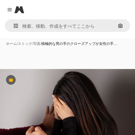
Magnific
Close menu
画像で
ホーム
/
ストック
/
写真
/
積極的な男の手のクローズアップが女性の手…
Premium