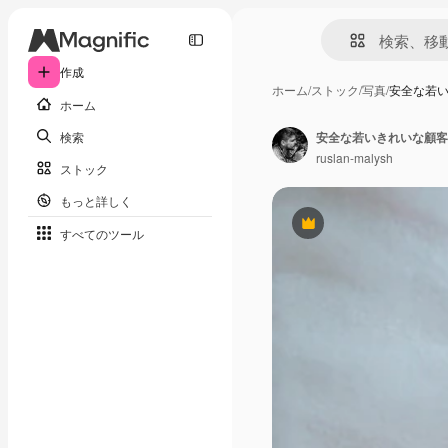
作成
ホーム
/
ストック
/
写真
/
安全な若
ホーム
検索
ruslan-malysh
ストック
もっと詳しく
Premium
すべてのツール