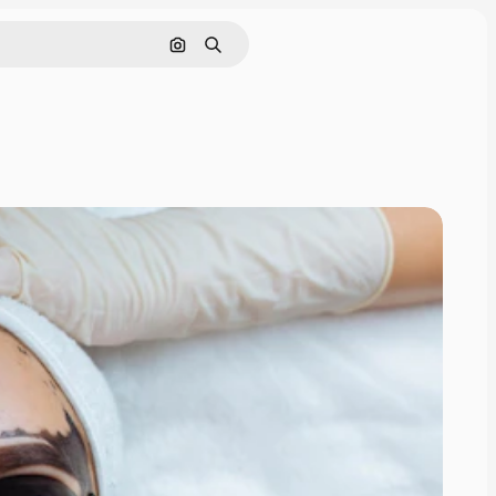
画像で検索
検索