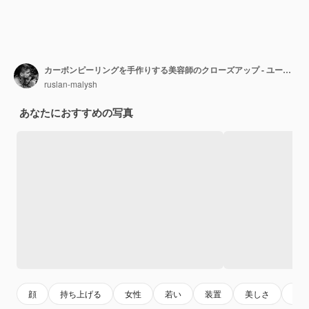
カーボンピーリングを手作りする美容師のクローズアップ - ユーモア
ruslan-malysh
あなたにおすすめの写真
顔
持ち上げる
女性
若い
装置
美しさ
プ