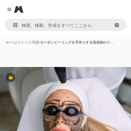
Magnific
Close menu
画像で
ホーム
/
ストック
/
写真
/
カーボンピーリングを手作りする美容師のク…
Premium