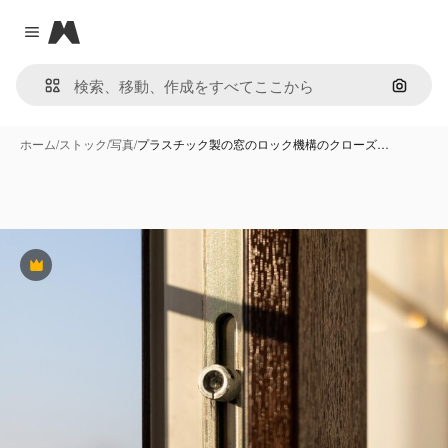
Magnific
Close menu
画像で
ホーム
/
ストック
/
写真
/
プラスチック製の窓のロック機構のクローズ…
Premium