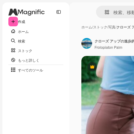
作成
ホーム
/
ストック
/
写真
/
クローズ 
ホーム
検索
Frolopiaton Palm
ストック
もっと詳しく
Premium
すべてのツール