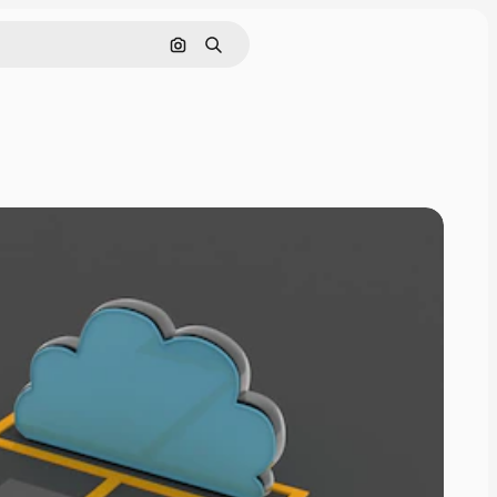
画像で検索
検索