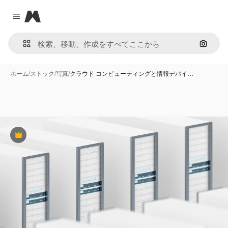
Magnific
Close menu
画像で
ホーム
/
ストック
/
写真
/
クラウド コンピューティングと情報デバイ…
Premium