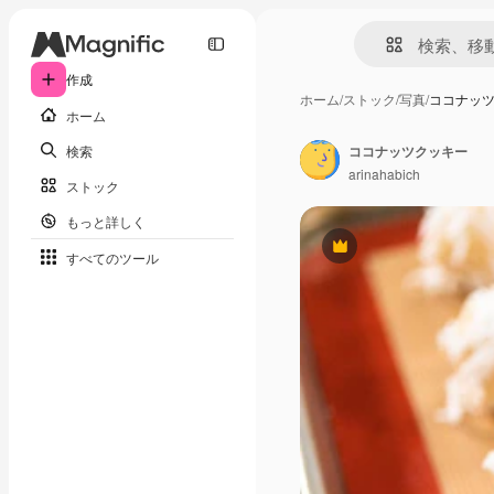
作成
ホーム
/
ストック
/
写真
/
ココナッ
ホーム
検索
ココナッツクッキー
arinahabich
ストック
もっと詳しく
Premium
すべてのツール