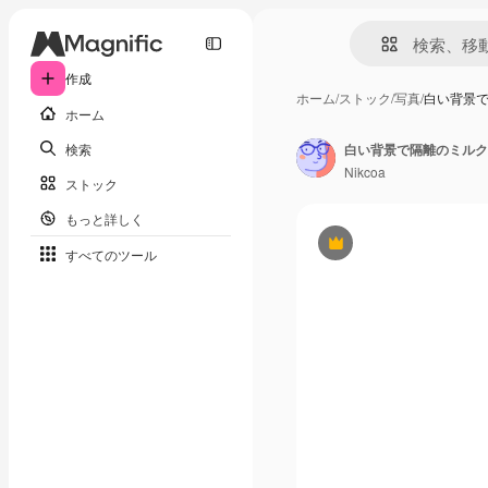
作成
ホーム
/
ストック
/
写真
/
白い背景
ホーム
検索
白い背景で隔離のミルク
Nikcoa
ストック
もっと詳しく
Premium
すべてのツール