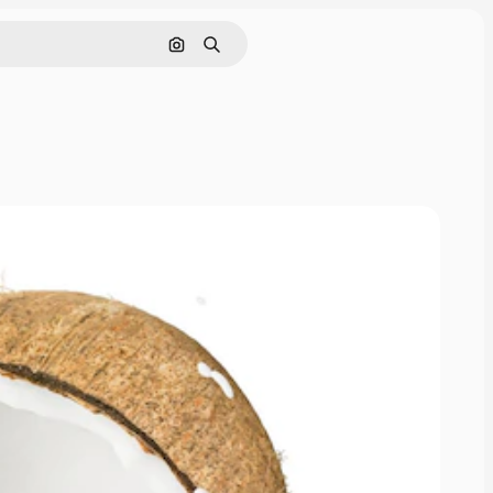
画像で検索
検索