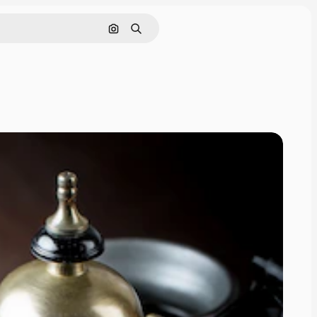
画像で検索
検索