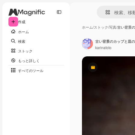
作成
ホーム
/
ストック
/
写真
/
古い背景
ホーム
検索
古い背景のカップと皿の
karinafoto
ストック
もっと詳しく
Premium
すべてのツール