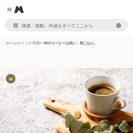
Magnific
Close menu
画像で
ホーム
/
ストック
/
写真
/
一杯のコーヒーは熱い。朝ごはん。
Premium