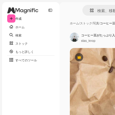
作成
ホーム
/
ストック
/
写真
/
コーヒー
ホーム
検索
コーヒー豆がたっぷり入
stas_knop
ストック
もっと詳しく
Premium
すべてのツール