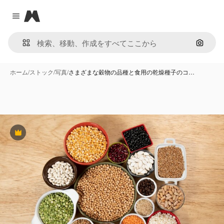
Magnific
Close menu
画像で
ホーム
/
ストック
/
写真
/
さまざまな穀物の品種と食用の乾燥種子のコ…
Premium