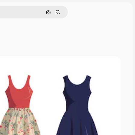
画像で検索
検索