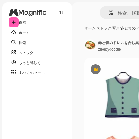
作成
ホーム
/
ストック
/
写真
/
赤と青の
ホーム
検索
赤と青のドレスを含む異
zleepydoodle
ストック
もっと詳しく
Premium
すべてのツール