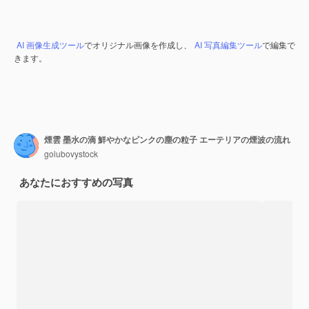
AI 画像生成ツール
でオリジナル画像を作成し、
AI 写真編集ツール
で編集で
きます。
煙雲 墨水の滴 鮮やかなピンクの塵の粒子 エーテリアの煙波の流れ
golubovystock
あなたにおすすめの写真