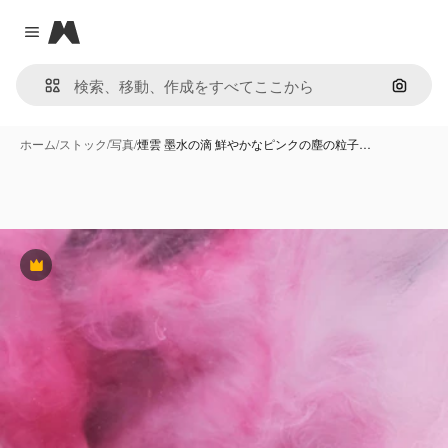
Magnific
Close menu
画像で
ホーム
/
ストック
/
写真
/
煙雲 墨水の滴 鮮やかなピンクの塵の粒子…
Premium