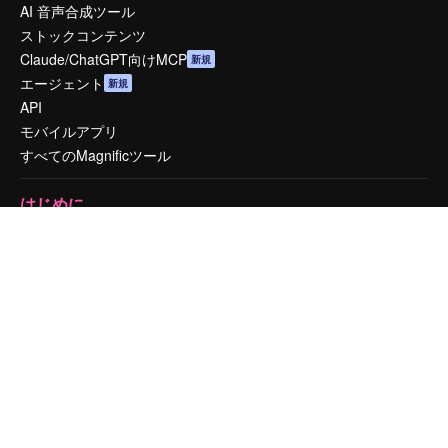
AI 音声合成ツール
ストックコンテンツ
Claude/ChatGPT向けMCP
新規
エージェント
新規
API
モバイルアプリ
すべてのMagnificツール
はじめに
Academy
ドキュメント
サポート
利用規約
プライバシーポリシー
オリジナル
新規
クッキーポリシー
トラストセンター
アフィリエイト